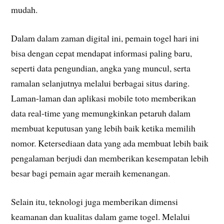
mudah.
Dalam dalam zaman digital ini, pemain togel hari ini
bisa dengan cepat mendapat informasi paling baru,
seperti data pengundian, angka yang muncul, serta
ramalan selanjutnya melalui berbagai situs daring.
Laman-laman dan aplikasi mobile toto memberikan
data real-time yang memungkinkan petaruh dalam
membuat keputusan yang lebih baik ketika memilih
nomor. Ketersediaan data yang ada membuat lebih baik
pengalaman berjudi dan memberikan kesempatan lebih
besar bagi pemain agar meraih kemenangan.
Selain itu, teknologi juga memberikan dimensi
keamanan dan kualitas dalam game togel. Melalui