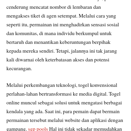
cenderung mencatat nombor di lembaran dan
mengakses tiket di agen setempat. Melalui cara yang
seperti itu, permainan ini menghadirkan sensasi sosial
dan komunitas, di mana individu berkumpul untuk
bertaruh dan menantikan keberuntungan berpihak
kepada mereka sendiri. Tetapi, jalannya ini tak jarang
kali diwarnai oleh keterbatasan akses dan potensi
kecurangan.
Melalui perkembangan teknologi, togel konvensional
perlahan-lahan bertransformasi ke media digital. Togel
online muncul sebagai solusi untuk mengatasi berbagai
kendala yang ada. Saat ini, para pemain dapat bermain
permainan tersebut melalui website dan aplikasi dengan
gampang.
sgp pools
Hal ini tidak sekadar memudahkan