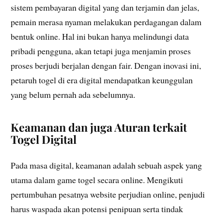
sistem pembayaran digital yang dan terjamin dan jelas,
pemain merasa nyaman melakukan perdagangan dalam
bentuk online. Hal ini bukan hanya melindungi data
pribadi pengguna, akan tetapi juga menjamin proses
proses berjudi berjalan dengan fair. Dengan inovasi ini,
petaruh togel di era digital mendapatkan keunggulan
yang belum pernah ada sebelumnya.
Keamanan dan juga Aturan terkait
Togel Digital
Pada masa digital, keamanan adalah sebuah aspek yang
utama dalam game togel secara online. Mengikuti
pertumbuhan pesatnya website perjudian online, penjudi
harus waspada akan potensi penipuan serta tindak