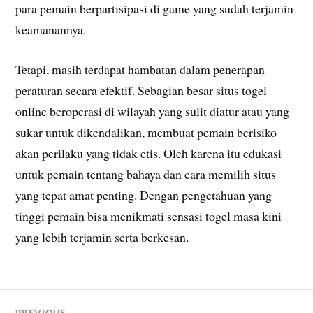
para pemain berpartisipasi di game yang sudah terjamin
keamanannya.
Tetapi, masih terdapat hambatan dalam penerapan
peraturan secara efektif. Sebagian besar situs togel
online beroperasi di wilayah yang sulit diatur atau yang
sukar untuk dikendalikan, membuat pemain berisiko
akan perilaku yang tidak etis. Oleh karena itu edukasi
untuk pemain tentang bahaya dan cara memilih situs
yang tepat amat penting. Dengan pengetahuan yang
tinggi pemain bisa menikmati sensasi togel masa kini
yang lebih terjamin serta berkesan.