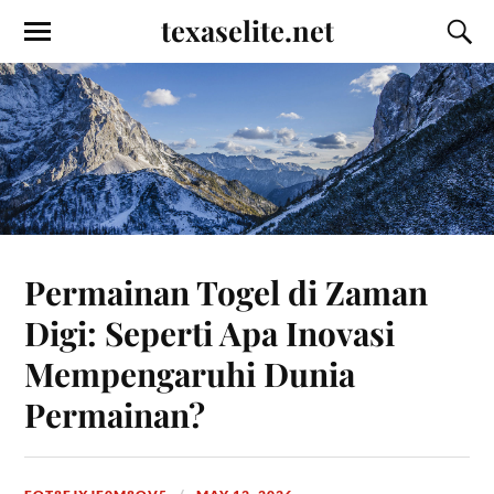
texaselite.net
Permainan Togel di Zaman
Digi: Seperti Apa Inovasi
Mempengaruhi Dunia
Permainan?