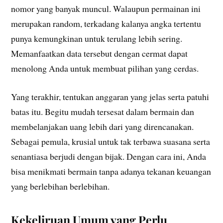
nomor yang banyak muncul. Walaupun permainan ini
merupakan random, terkadang kalanya angka tertentu
punya kemungkinan untuk terulang lebih sering.
Memanfaatkan data tersebut dengan cermat dapat
menolong Anda untuk membuat pilihan yang cerdas.
Yang terakhir, tentukan anggaran yang jelas serta patuhi
batas itu. Begitu mudah tersesat dalam bermain dan
membelanjakan uang lebih dari yang direncanakan.
Sebagai pemula, krusial untuk tak terbawa suasana serta
senantiasa berjudi dengan bijak. Dengan cara ini, Anda
bisa menikmati bermain tanpa adanya tekanan keuangan
yang berlebihan berlebihan.
Kekeliruan Umum yang Perlu