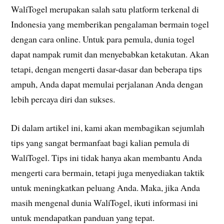
WaliTogel merupakan salah satu platform terkenal di
Indonesia yang memberikan pengalaman bermain togel
dengan cara online. Untuk para pemula, dunia togel
dapat nampak rumit dan menyebabkan ketakutan. Akan
tetapi, dengan mengerti dasar-dasar dan beberapa tips
ampuh, Anda dapat memulai perjalanan Anda dengan
lebih percaya diri dan sukses.
Di dalam artikel ini, kami akan membagikan sejumlah
tips yang sangat bermanfaat bagi kalian pemula di
WaliTogel. Tips ini tidak hanya akan membantu Anda
mengerti cara bermain, tetapi juga menyediakan taktik
untuk meningkatkan peluang Anda. Maka, jika Anda
masih mengenal dunia WaliTogel, ikuti informasi ini
untuk mendapatkan panduan yang tepat.