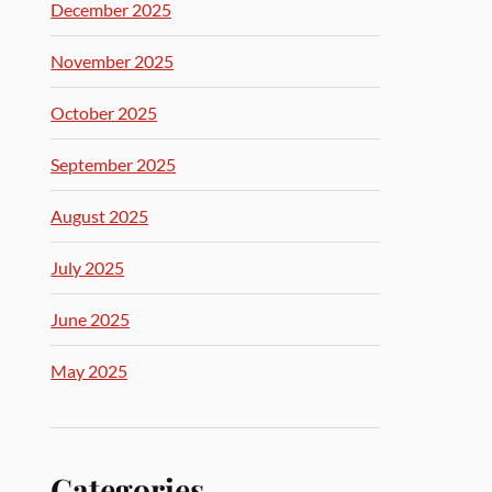
December 2025
November 2025
October 2025
September 2025
August 2025
July 2025
June 2025
May 2025
Categories