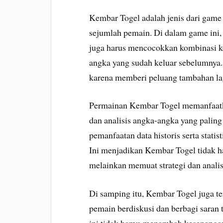
Kembar Togel adalah jenis dari game
sejumlah pemain. Di dalam game ini,
juga harus mencocokkan kombinasi k
angka yang sudah keluar sebelumnya. 
karena memberi peluang tambahan l
Permainan Kembar Togel memanfaatk
dan analisis angka-angka yang palin
pemanfaatan data historis serta stati
Ini menjadikan Kembar Togel tidak h
melainkan memuat strategi dan analis
Di samping itu, Kembar Togel juga t
pemain berdiskusi dan berbagi saran 