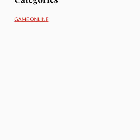
GAME ONLINE