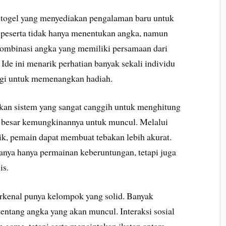
 togel yang menyediakan pengalaman baru untuk
 peserta tidak hanya menentukan angka, namun
ombinasi angka yang memiliki persamaan dari
Ide ini menarik perhatian banyak sekali individu
agi untuk memenangkan hadiah.
an sistem yang sangat canggih untuk menghitung
g besar kemungkinannya untuk muncul. Melalui
stik, pemain dapat membuat tebakan lebih akurat.
anya hanya permainan keberuntungan, tetapi juga
is.
erkenal punya kelompok yang solid. Banyak
tentang angka yang akan muncul. Interaksi sosial