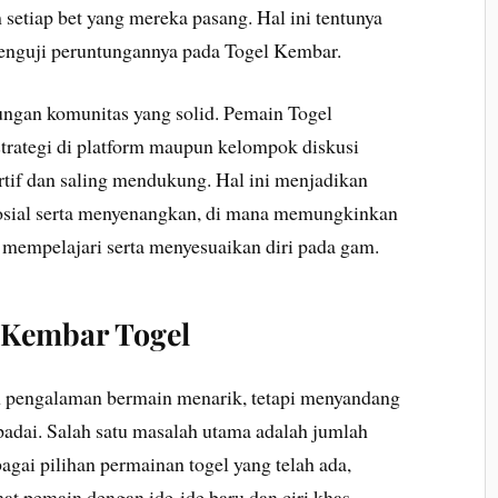
 setiap bet yang mereka pasang. Hal ini tentunya
enguji peruntungannya pada Togel Kembar.
ngan komunitas yang solid. Pemain Togel
 strategi di platform maupun kelompok diskusi
rtif dan saling mendukung. Hal ini menjadikan
osial serta menyenangkan, di mana memungkinkan
 mempelajari serta menyesuaikan diri pada gam.
 Kembar Togel
 pengalaman bermain menarik, tetapi menyandang
adai. Salah satu masalah utama adalah jumlah
agai pilihan permainan togel yang telah ada,
at pemain dengan ide-ide baru dan ciri khas.