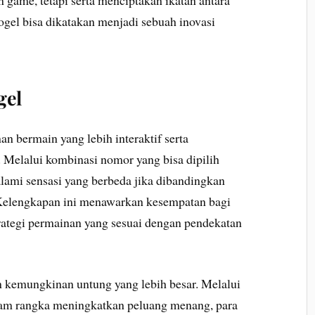
game, tetapi serta menciptakan ikatan antara
gel bisa dikatakan menjadi sebuah inovasi
gel
bermain yang lebih interaktif serta
 Melalui kombinasi nomor yang bisa dipilih
lami sensasi yang berbeda jika dibandingkan
 Kelengkapan ini menawarkan kesempatan bagi
trategi permainan yang sesuai dengan pendekatan
 kemungkinan untung yang lebih besar. Melalui
lam rangka meningkatkan peluang menang, para