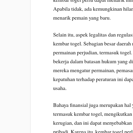
Apabila tidak, ada kemungkinan hilan
menarik pemain yang baru.
Selain itu, aspek legalitas dan regul
kembar togel. Sebagian besar daerah m
permainan perjudian, termasuk toge
bekerja dalam batasan hukum yang d
mereka mengatur permainan, pemasar
kepatuhan terhadap peraturan ini da
usaha.
Bahaya finansial juga merupakan hal 
termasuk kembar togel, mengikutkan
kerugian, dan ini dapat menyebabkan 
pribadi. Karena itu, kembar togel per