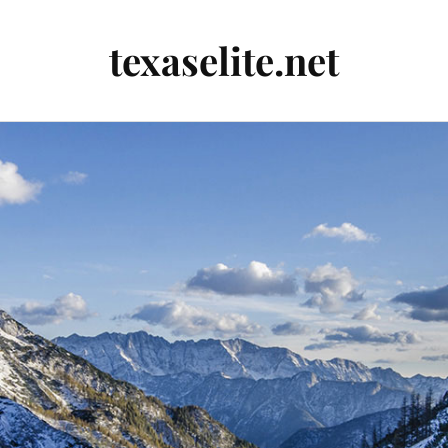
texaselite.net