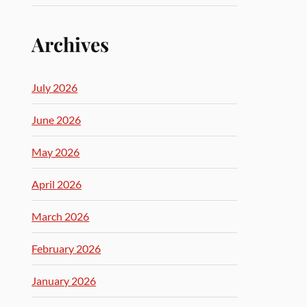
Archives
July 2026
June 2026
May 2026
April 2026
March 2026
February 2026
January 2026