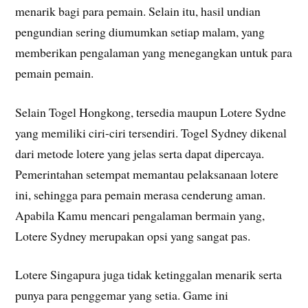
menarik bagi para pemain. Selain itu, hasil undian
pengundian sering diumumkan setiap malam, yang
memberikan pengalaman yang menegangkan untuk para
pemain pemain.
Selain Togel Hongkong, tersedia maupun Lotere Sydne
yang memiliki ciri-ciri tersendiri. Togel Sydney dikenal
dari metode lotere yang jelas serta dapat dipercaya.
Pemerintahan setempat memantau pelaksanaan lotere
ini, sehingga para pemain merasa cenderung aman.
Apabila Kamu mencari pengalaman bermain yang,
Lotere Sydney merupakan opsi yang sangat pas.
Lotere Singapura juga tidak ketinggalan menarik serta
punya para penggemar yang setia. Game ini