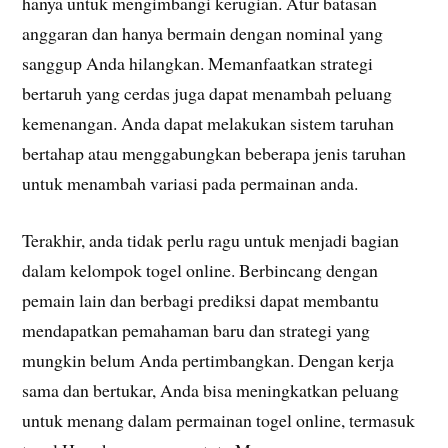
hanya untuk mengimbangi kerugian. Atur batasan
anggaran dan hanya bermain dengan nominal yang
sanggup Anda hilangkan. Memanfaatkan strategi
bertaruh yang cerdas juga dapat menambah peluang
kemenangan. Anda dapat melakukan sistem taruhan
bertahap atau menggabungkan beberapa jenis taruhan
untuk menambah variasi pada permainan anda.
Terakhir, anda tidak perlu ragu untuk menjadi bagian
dalam kelompok togel online. Berbincang dengan
pemain lain dan berbagi prediksi dapat membantu
mendapatkan pemahaman baru dan strategi yang
mungkin belum Anda pertimbangkan. Dengan kerja
sama dan bertukar, Anda bisa meningkatkan peluang
untuk menang dalam permainan togel online, termasuk