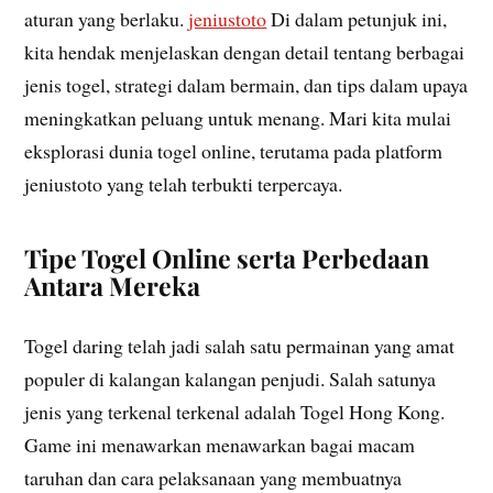
aturan yang berlaku.
jeniustoto
Di dalam petunjuk ini,
kita hendak menjelaskan dengan detail tentang berbagai
jenis togel, strategi dalam bermain, dan tips dalam upaya
meningkatkan peluang untuk menang. Mari kita mulai
eksplorasi dunia togel online, terutama pada platform
jeniustoto yang telah terbukti terpercaya.
Tipe Togel Online serta Perbedaan
Antara Mereka
Togel daring telah jadi salah satu permainan yang amat
populer di kalangan kalangan penjudi. Salah satunya
jenis yang terkenal terkenal adalah Togel Hong Kong.
Game ini menawarkan menawarkan bagai macam
taruhan dan cara pelaksanaan yang membuatnya