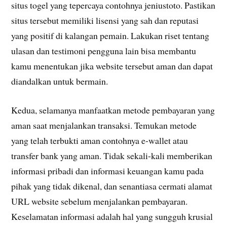
situs togel yang tepercaya contohnya jeniustoto. Pastikan
situs tersebut memiliki lisensi yang sah dan reputasi
yang positif di kalangan pemain. Lakukan riset tentang
ulasan dan testimoni pengguna lain bisa membantu
kamu menentukan jika website tersebut aman dan dapat
diandalkan untuk bermain.
Kedua, selamanya manfaatkan metode pembayaran yang
aman saat menjalankan transaksi. Temukan metode
yang telah terbukti aman contohnya e-wallet atau
transfer bank yang aman. Tidak sekali-kali memberikan
informasi pribadi dan informasi keuangan kamu pada
pihak yang tidak dikenal, dan senantiasa cermati alamat
URL website sebelum menjalankan pembayaran.
Keselamatan informasi adalah hal yang sungguh krusial