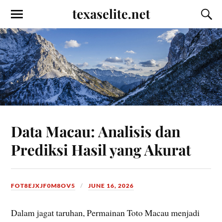
texaselite.net
Data Macau: Analisis dan
Prediksi Hasil yang Akurat
FOT8EJXJF0M8OV5
JUNE 16, 2026
Dalam jagat taruhan, Permainan Toto Macau menjadi