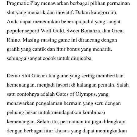
Pragmatic Play menawarkan berbagai pilihan permainan
slot yang menarik dan inovatif. Dalam kategori ini,
Anda dapat menemukan beberapa judul yang sangat
populer seperti Wolf Gold, Sweet Bonanza, dan Great
Rhino. Masing-masing game ini dirancang dengan
grafik yang cantik dan fitur bonus yang menarik,
sehingga sangat cocok untuk diujicoba.
Demo Slot Gacor atau game yang sering memberikan
kemenangan, menjadi favorit di kalangan pemain. Salah
satu contohnya adalah Gates of Olympus, yang
menawarkan pengalaman bermain yang seru dengan
peluang besar untuk mendapatkan kombinasi
kemenangan. Selain itu, permainan ini juga dilengkapi
dengan berbagai fitur khusus yang dapat meningkatkan