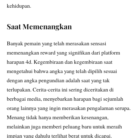
kehidupan.
Saat Memenangkan
Banyak pemain yang telah merasakan sensasi
memenangkan reward yang signifikan dari platform
harapan 4d. Kegembiraan dan kegembiraan saat
mengetahui bahwa angka yang telah dipilih sesuai
dengan angka pengundian adalah saat yang tak
terlupakan. Cerita-cerita ini sering diceritakan di
berbagai media, menyebarkan harapan bagi sejumlah
orang lainnya yang ingin merasakan pengalaman serupa.
Menang tidak hanya memberikan kesenangan,
melainkan juga memberi peluang baru untuk meraih
impian yang dahulu terlihat berat untuk dicapai.