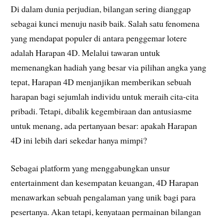
Di dalam dunia perjudian, bilangan sering dianggap
sebagai kunci menuju nasib baik. Salah satu fenomena
yang mendapat populer di antara penggemar lotere
adalah Harapan 4D. Melalui tawaran untuk
memenangkan hadiah yang besar via pilihan angka yang
tepat, Harapan 4D menjanjikan memberikan sebuah
harapan bagi sejumlah individu untuk meraih cita-cita
pribadi. Tetapi, dibalik kegembiraan dan antusiasme
untuk menang, ada pertanyaan besar: apakah Harapan
4D ini lebih dari sekedar hanya mimpi?
Sebagai platform yang menggabungkan unsur
entertainment dan kesempatan keuangan, 4D Harapan
menawarkan sebuah pengalaman yang unik bagi para
pesertanya. Akan tetapi, kenyataan permainan bilangan