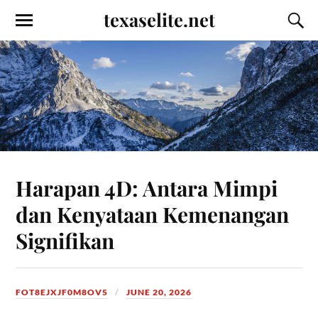
texaselite.net
Harapan 4D: Antara Mimpi
dan Kenyataan Kemenangan
Signifikan
FOT8EJXJF0M8OV5
JUNE 20, 2026