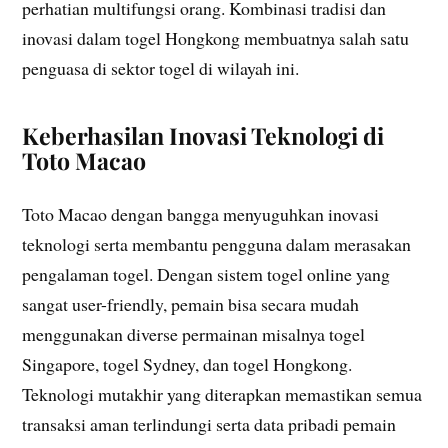
perhatian multifungsi orang. Kombinasi tradisi dan
inovasi dalam togel Hongkong membuatnya salah satu
penguasa di sektor togel di wilayah ini.
Keberhasilan Inovasi Teknologi di
Toto Macao
Toto Macao dengan bangga menyuguhkan inovasi
teknologi serta membantu pengguna dalam merasakan
pengalaman togel. Dengan sistem togel online yang
sangat user-friendly, pemain bisa secara mudah
menggunakan diverse permainan misalnya togel
Singapore, togel Sydney, dan togel Hongkong.
Teknologi mutakhir yang diterapkan memastikan semua
transaksi aman terlindungi serta data pribadi pemain