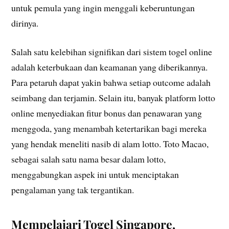
untuk pemula yang ingin menggali keberuntungan
dirinya.
Salah satu kelebihan signifikan dari sistem togel online
adalah keterbukaan dan keamanan yang diberikannya.
Para petaruh dapat yakin bahwa setiap outcome adalah
seimbang dan terjamin. Selain itu, banyak platform lotto
online menyediakan fitur bonus dan penawaran yang
menggoda, yang menambah ketertarikan bagi mereka
yang hendak meneliti nasib di alam lotto. Toto Macao,
sebagai salah satu nama besar dalam lotto,
menggabungkan aspek ini untuk menciptakan
pengalaman yang tak tergantikan.
Mempelajari Togel Singapore,