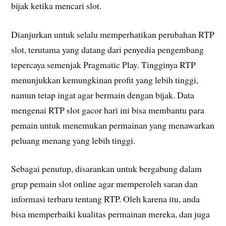
bijak ketika mencari slot.
Dianjurkan untuk selalu memperhatikan perubahan RTP
slot, terutama yang datang dari penyedia pengembang
tepercaya semenjak Pragmatic Play. Tingginya RTP
menunjukkan kemungkinan profit yang lebih tinggi,
namun tetap ingat agar bermain dengan bijak. Data
mengenai RTP slot gacor hari ini bisa membantu para
pemain untuk menemukan permainan yang menawarkan
peluang menang yang lebih tinggi.
Sebagai penutup, disarankan untuk bergabung dalam
grup pemain slot online agar memperoleh saran dan
informasi terbaru tentang RTP. Oleh karena itu, anda
bisa memperbaiki kualitas permainan mereka, dan juga