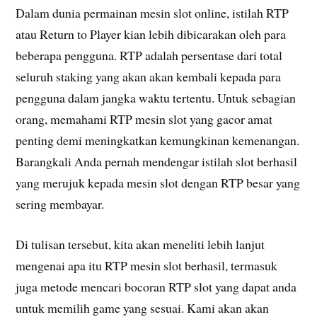
Dalam dunia permainan mesin slot online, istilah RTP
atau Return to Player kian lebih dibicarakan oleh para
beberapa pengguna. RTP adalah persentase dari total
seluruh staking yang akan akan kembali kepada para
pengguna dalam jangka waktu tertentu. Untuk sebagian
orang, memahami RTP mesin slot yang gacor amat
penting demi meningkatkan kemungkinan kemenangan.
Barangkali Anda pernah mendengar istilah slot berhasil
yang merujuk kepada mesin slot dengan RTP besar yang
sering membayar.
Di tulisan tersebut, kita akan meneliti lebih lanjut
mengenai apa itu RTP mesin slot berhasil, termasuk
juga metode mencari bocoran RTP slot yang dapat anda
untuk memilih game yang sesuai. Kami akan akan