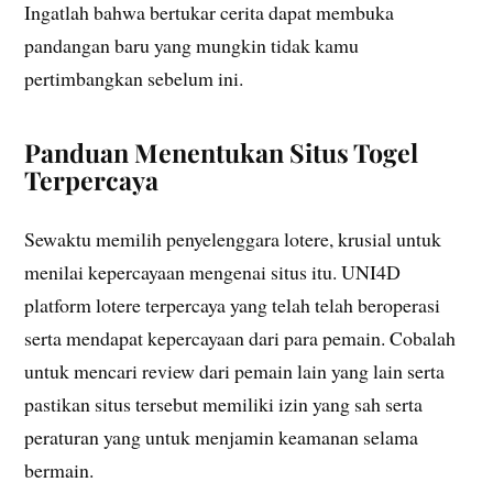
Ingatlah bahwa bertukar cerita dapat membuka
pandangan baru yang mungkin tidak kamu
pertimbangkan sebelum ini.
Panduan Menentukan Situs Togel
Terpercaya
Sewaktu memilih penyelenggara lotere, krusial untuk
menilai kepercayaan mengenai situs itu. UNI4D
platform lotere terpercaya yang telah telah beroperasi
serta mendapat kepercayaan dari para pemain. Cobalah
untuk mencari review dari pemain lain yang lain serta
pastikan situs tersebut memiliki izin yang sah serta
peraturan yang untuk menjamin keamanan selama
bermain.