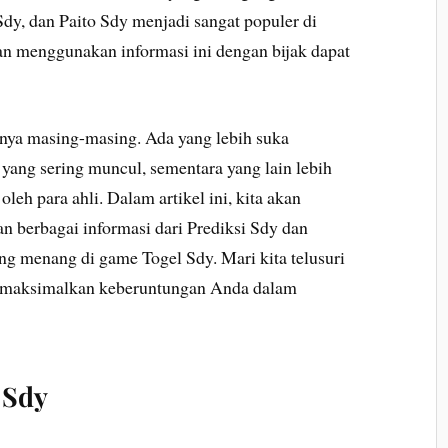
 Sdy, dan Paito Sdy menjadi sangat populer di
n menggunakan informasi ini dengan bijak dapat
.
inya masing-masing. Ada yang lebih suka
yang sering muncul, sementara yang lain lebih
leh para ahli. Dalam artikel ini, kita akan
erbagai informasi dari Prediksi Sdy dan
ng menang di game Togel Sdy. Mari kita telusuri
memaksimalkan keberuntungan Anda dalam
 Sdy