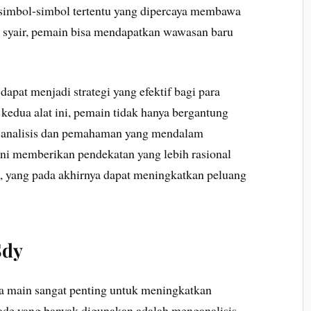
 simbol-simbol tertentu yang dipercaya membawa
 syair, pemain bisa mendapatkan wawasan baru
dapat menjadi strategi yang efektif bagi para
edua alat ini, pemain tidak hanya bergantung
da analisis dan pemahaman yang mendalam
Ini memberikan pendekatan yang lebih rasional
l, yang pada akhirnya dapat meningkatkan peluang
Sdy
ka main sangat penting untuk meningkatkan
ode yang banyak digunakan adalah menganalisis