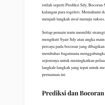
istilah seperti Prediksi Sdy, Bocoran
kalangan para togelers. Memahami da
menjadi langkah awal menuju sukses
Setiap pemain tentu memiliki strateg
mengikuti Syair Sdy atau angka main 
percaya pada bocoran yang dibagikan o
membahas bagaimana menggabungkan b
sejenisnya untuk meningkatkan pelua
langkah-langkah yang tepat untuk 
permainan ini.
Prediksi dan Bocoran