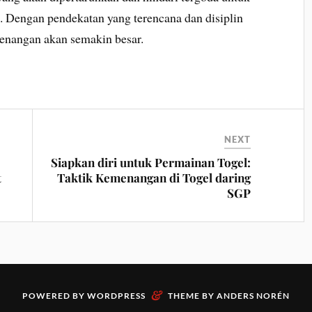
. Dengan pendekatan yang terencana dan disiplin
enangan akan semakin besar.
NEXT
Siapkan diri untuk Permainan Togel:
t
Taktik Kemenangan di Togel daring
SGP
&
POWERED BY
WORDPRESS
THEME BY
ANDERS NORÉN