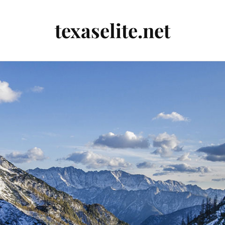
texaselite.net