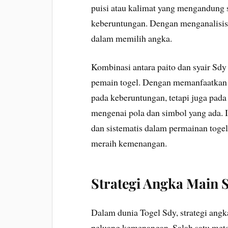
puisi atau kalimat yang mengandung
keberuntungan. Dengan menganalisis
dalam memilih angka.
Kombinasi antara paito dan syair Sdy 
pemain togel. Dengan memanfaatkan k
pada keberuntungan, tetapi juga pa
mengenai pola dan simbol yang ada. 
dan sistematis dalam permainan toge
meraih kemenangan.
Strategi Angka Main 
Dalam dunia Togel Sdy, strategi ang
peluang kemenangan. Salah satu met