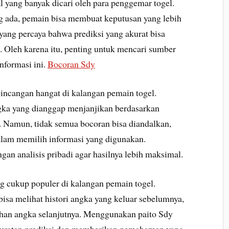
l yang banyak dicari oleh para penggemar togel.
 ada, pemain bisa membuat keputusan yang lebih
yang percaya bahwa prediksi yang akurat bisa
Oleh karena itu, penting untuk mencari sumber
nformasi ini.
Bocoran Sdy
incangan hangat di kalangan pemain togel.
ngka yang dianggap menjanjikan berdasarkan
. Namun, tidak semua bocoran bisa diandalkan,
dalam memilih informasi yang digunakan.
an analisis pribadi agar hasilnya lebih maksimal.
ng cukup populer di kalangan pemain togel.
sa melihat histori angka yang keluar sebelumnya,
han angka selanjutnya. Menggunakan paito Sdy