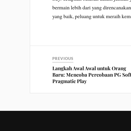
bermain lebih dari yang direncanakan
yang baik, peluang untuk meraih kem
PREVIOUS
Langkah Awal Awal untuk Orang
Baru: Mencoba Percobaan PG Sof
Pragmatic Play