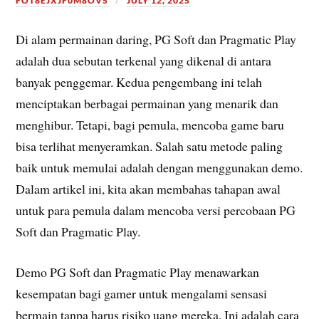
FOT8EJXJF0M8OV5
JULY 12, 2025
Di alam permainan daring, PG Soft dan Pragmatic Play
adalah dua sebutan terkenal yang dikenal di antara
banyak penggemar. Kedua pengembang ini telah
menciptakan berbagai permainan yang menarik dan
menghibur. Tetapi, bagi pemula, mencoba game baru
bisa terlihat menyeramkan. Salah satu metode paling
baik untuk memulai adalah dengan menggunakan demo.
Dalam artikel ini, kita akan membahas tahapan awal
untuk para pemula dalam mencoba versi percobaan PG
Soft dan Pragmatic Play.
Demo PG Soft dan Pragmatic Play menawarkan
kesempatan bagi gamer untuk mengalami sensasi
bermain tanpa harus risiko uang mereka. Ini adalah cara