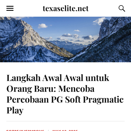
texaselite.net
Langkah Awal Awal untuk
Orang Baru: Mencoba
Percobaan PG Soft Pragmatic
Play