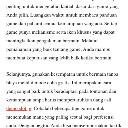
penting untuk mengetahui kaidah dasar dari game yang
Anda pilih. Luangkan waktu untuk membaca panduan
game dan pahami semua kemampuan yang ada. Setiap
game punya mekanisme serta ikon khusus yang dapat
meningkatkan pengalaman bermain. Melalui
pemahaman yang baik tentang game, Anda mampu
membuat keputusan yang lebih baik ketika bermain.
Selanjutnya, gunakan kesempatan untuk bermain tanpa
biaya melalui mode coba gratis. Ini merupakan cara
yang sangat baik untuk beradaptasi pada tontonan dan
kemampuan tanpa harus mempertaruhkan uang asli.
demo slot pg
Cobalah beberapa tipe game untuk
menemukan mana yang paling sesuai bagi preferensi
anda. Dengan begitu, Anda bisa menyempurnakan taktik