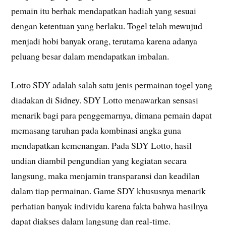
pemain itu berhak mendapatkan hadiah yang sesuai
dengan ketentuan yang berlaku. Togel telah mewujud
menjadi hobi banyak orang, terutama karena adanya
peluang besar dalam mendapatkan imbalan.
Lotto SDY adalah salah satu jenis permainan togel yang
diadakan di Sidney. SDY Lotto menawarkan sensasi
menarik bagi para penggemarnya, dimana pemain dapat
memasang taruhan pada kombinasi angka guna
mendapatkan kemenangan. Pada SDY Lotto, hasil
undian diambil pengundian yang kegiatan secara
langsung, maka menjamin transparansi dan keadilan
dalam tiap permainan. Game SDY khususnya menarik
perhatian banyak individu karena fakta bahwa hasilnya
dapat diakses dalam langsung dan real-time.