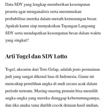
Data SDY yang lengkap memberikan kesempatan
peserta agar menganalisis serta merumuskan
probabilitas mereka dalam meraih kemenangan besar.
Apakah kamu siap menyaksikan Tayangan Langsung
SDY serta mendapatkan kesempatan besar dalam waktu
yang singkat?
Arti Togel dan SDY Lotto
Togel, akronim dari Toto Gelap, adalah jenis permainan
judi yang sangat dikenal luas di Indonesia. Game ini
mencakup pemilihan angka di undi secara acak dalam
periode tertentu. Masing-masing pemain bisa memilih
angka-angka yang mereka dianggap keberuntungannya,
dan jika angka yang dipilih cocok dengan hasil undian,