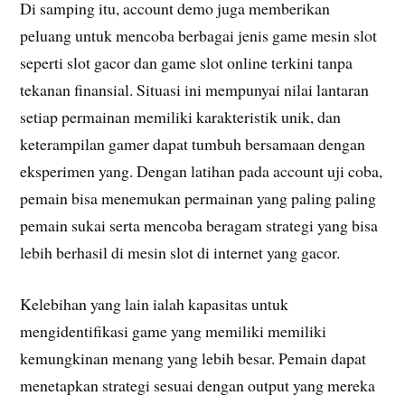
Di samping itu, account demo juga memberikan
peluang untuk mencoba berbagai jenis game mesin slot
seperti slot gacor dan game slot online terkini tanpa
tekanan finansial. Situasi ini mempunyai nilai lantaran
setiap permainan memiliki karakteristik unik, dan
keterampilan gamer dapat tumbuh bersamaan dengan
eksperimen yang. Dengan latihan pada account uji coba,
pemain bisa menemukan permainan yang paling paling
pemain sukai serta mencoba beragam strategi yang bisa
lebih berhasil di mesin slot di internet yang gacor.
Kelebihan yang lain ialah kapasitas untuk
mengidentifikasi game yang memiliki memiliki
kemungkinan menang yang lebih besar. Pemain dapat
menetapkan strategi sesuai dengan output yang mereka