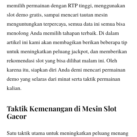
memilih permainan dengan RTP tinggi, menggunakan
slot demo gratis, sampai mencari tautan mesin
menguntungkan terpercaya, semua data ini semua bisa
menolong Anda memilih tahapan terbaik. Di dalam
artikel ini kami akan membagikan berikan beberapa tip
untuk meningkatkan peluang jackpot, dan memberikan
rekomendasi slot yang bisa dilihat malam ini. Oleh
karena itu, siapkan diri Anda demi mencari permainan
demo yang selaras dari minat serta taktik permainan
kalian.
Taktik Kemenangan di Mesin Slot
Gacor
Satu taktik utama untuk meningkatkan peluang menang