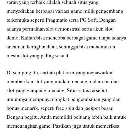
saran yang terbaik adalah sebuah situs yang
menyediakan berbagai variasi game milik pengembang
terkemuka seperti Pragmatic serta PG Soft. Dengan
adanya permainan slot demonstrasi serta akun slot
demo, Kalian bisa mencoba berbagai game tanpa adanya
ancaman kerugian dana, sehingga bisa menemukan
mesin slot yang paling sesuai.
Di samping itu, carilah platform yang menawarkan
memberikan slot yang mudah menang malam ini dan
slot yang gampang menang. Situs-situs tersebut
umumnya mempunyai tingkat pengembalian yang dan
bonus menarik, seperti free spin dan jackpot besar.
Dengan begitu, Anda memiliki peluang lebih baik untuk
memenangkan game. Pastikan juga untuk memeriksa