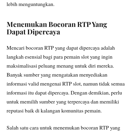
lebih menguntungkan.
Menemukan Bocoran RTP Yang
Dapat Dipercaya
Mencari bocoran RTP yang dapat dipercaya adalah
langkah esensial bagi para pemain slot yang ingin
maksimalisasi peluang menang untuk diri mereka.
Banyak sumber yang mengatakan menyediakan
informasi valid mengenai RTP slot, namun tidak semua
informasi itu dapat dipercaya. Dengan demikian, perlu
untuk memilih sumber yang terpercaya dan memiliki
reputasi baik di kalangan komunitas pemain.
Salah satu cara untuk menemukan bocoran RTP yang