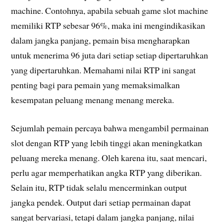
machine. Contohnya, apabila sebuah game slot machine
memiliki RTP sebesar 96%, maka ini mengindikasikan
dalam jangka panjang, pemain bisa mengharapkan
untuk menerima 96 juta dari setiap setiap dipertaruhkan
yang dipertaruhkan. Memahami nilai RTP ini sangat
penting bagi para pemain yang memaksimalkan
kesempatan peluang menang menang mereka.
Sejumlah pemain percaya bahwa mengambil permainan
slot dengan RTP yang lebih tinggi akan meningkatkan
peluang mereka menang. Oleh karena itu, saat mencari,
perlu agar memperhatikan angka RTP yang diberikan.
Selain itu, RTP tidak selalu mencerminkan output
jangka pendek. Output dari setiap permainan dapat
sangat bervariasi, tetapi dalam jangka panjang, nilai