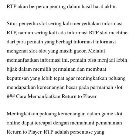
RTP akan berperan penting dalam hasil hasil akhir.
Situs penyedia slot sering kali menyediakan informasi
RTP, namun sering kali ada informasi RTP slot machine
dari para pemain yang berbagi informasi informasi
mengenai slot-slot yang masih gacor. Melalui
memanfaatkan informasi ini, pemain bisa menjadi lebih
bijak dalam memilih permainan dan membuat
keputusan yang lebih tepat agar meningkatkan peluang
mendapatkan kemenangan besar pada permainan slot.
### Cara Memanfaatkan Return to Player
Meningkatkan peluang kemenangan dalam game slot
online dapat tercapai dengan memahami pemahaman
Return to Player. RTP adalah persentase yang