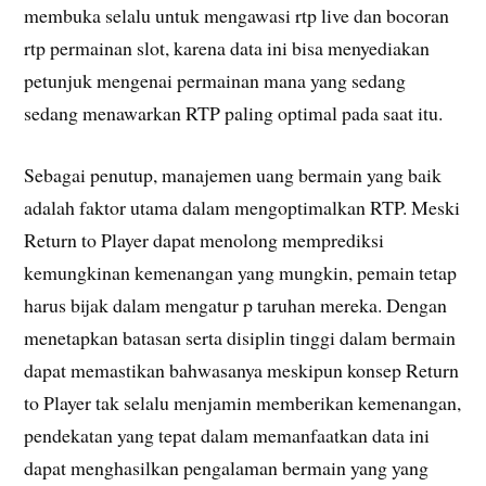
membuka selalu untuk mengawasi rtp live dan bocoran
rtp permainan slot, karena data ini bisa menyediakan
petunjuk mengenai permainan mana yang sedang
sedang menawarkan RTP paling optimal pada saat itu.
Sebagai penutup, manajemen uang bermain yang baik
adalah faktor utama dalam mengoptimalkan RTP. Meski
Return to Player dapat menolong memprediksi
kemungkinan kemenangan yang mungkin, pemain tetap
harus bijak dalam mengatur p taruhan mereka. Dengan
menetapkan batasan serta disiplin tinggi dalam bermain
dapat memastikan bahwasanya meskipun konsep Return
to Player tak selalu menjamin memberikan kemenangan,
pendekatan yang tepat dalam memanfaatkan data ini
dapat menghasilkan pengalaman bermain yang yang