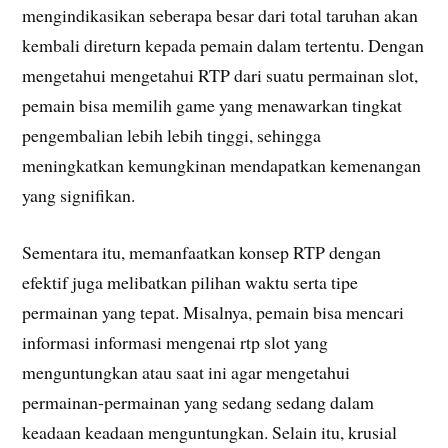
mengindikasikan seberapa besar dari total taruhan akan
kembali direturn kepada pemain dalam tertentu. Dengan
mengetahui mengetahui RTP dari suatu permainan slot,
pemain bisa memilih game yang menawarkan tingkat
pengembalian lebih lebih tinggi, sehingga
meningkatkan kemungkinan mendapatkan kemenangan
yang signifikan.
Sementara itu, memanfaatkan konsep RTP dengan
efektif juga melibatkan pilihan waktu serta tipe
permainan yang tepat. Misalnya, pemain bisa mencari
informasi informasi mengenai rtp slot yang
menguntungkan atau saat ini agar mengetahui
permainan-permainan yang sedang sedang dalam
keadaan keadaan menguntungkan. Selain itu, krusial