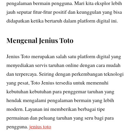
pengalaman bermain pengguna. Mari kita eksplor lebih
jauh seputar fitur-fitur positif dan keunggulan yang bisa
didapatkan ketika bertaruh dalam platform digital ini.
Mengenal Jenius Toto
Jenius Toto merupakan salah satu platform digital yang
menyediakan servis taruhan online dengan cara mudah
dan terpercaya. Seiring dengan perkembangan teknologi
yang pesat, Toto Jenius tersedia untuk memenuhi
kebutuhan kebutuhan para penggemar taruhan yang
hendak mengalami pengalaman bermain yang lebih
modern. Layanan ini memberikan berbagai tipe
permainan dan peluang taruhan yang seru bagi para
pengguna.
jenius toto