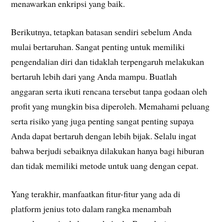
menawarkan enkripsi yang baik.
Berikutnya, tetapkan batasan sendiri sebelum Anda
mulai bertaruhan. Sangat penting untuk memiliki
pengendalian diri dan tidaklah terpengaruh melakukan
bertaruh lebih dari yang Anda mampu. Buatlah
anggaran serta ikuti rencana tersebut tanpa godaan oleh
profit yang mungkin bisa diperoleh. Memahami peluang
serta risiko yang juga penting sangat penting supaya
Anda dapat bertaruh dengan lebih bijak. Selalu ingat
bahwa berjudi sebaiknya dilakukan hanya bagi hiburan
dan tidak memiliki metode untuk uang dengan cepat.
Yang terakhir, manfaatkan fitur-fitur yang ada di
platform jenius toto dalam rangka menambah