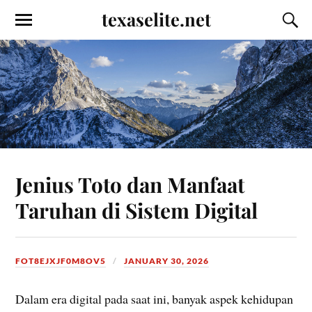
texaselite.net
Jenius Toto dan Manfaat
Taruhan di Sistem Digital
FOT8EJXJF0M8OV5
JANUARY 30, 2026
Dalam era digital pada saat ini, banyak aspek kehidupan