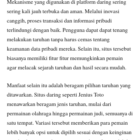
Mekanisme yang digunakan di platform daring sering
sering kali jauh terbuka dan aman. Melalui inovasi
canggih, proses transaksi dan informasi pribadi
terlindungi dengan baik. Pengguna dapat dapat tenang
melakukan taruhan tanpa harus cemas tentang
keamanan data pribadi mereka. Selain itu, situs tersebut
biasanya memiliki fitur fitur memungkinkan pemain
agar melacak sejarah taruhan dan hasil secara mudah.
Manfaat selain itu adalah beragam pilihan taruhan yang
ditawarkan. Situs daring seperti Jenius Toto
menawarkan beragam jenis taruhan, mulai dari
permainan olahraga hingga permainan judi, semuanya di
satu tempat. Variasi tersebut memberikan para pemain
lebih banyak opsi untuk dipilih sesuai dengan keinginan