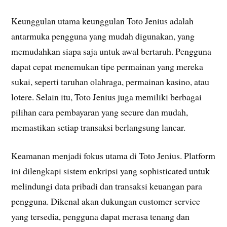
Keunggulan utama keunggulan Toto Jenius adalah
antarmuka pengguna yang mudah digunakan, yang
memudahkan siapa saja untuk awal bertaruh. Pengguna
dapat cepat menemukan tipe permainan yang mereka
sukai, seperti taruhan olahraga, permainan kasino, atau
lotere. Selain itu, Toto Jenius juga memiliki berbagai
pilihan cara pembayaran yang secure dan mudah,
memastikan setiap transaksi berlangsung lancar.
Keamanan menjadi fokus utama di Toto Jenius. Platform
ini dilengkapi sistem enkripsi yang sophisticated untuk
melindungi data pribadi dan transaksi keuangan para
pengguna. Dikenal akan dukungan customer service
yang tersedia, pengguna dapat merasa tenang dan