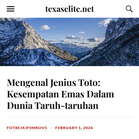
texaselite.net
Mengenal Jenius Toto:
Kesempatan Emas Dalam
Dunia Taruh-taruhan
FOT8EJXJF0M8OV5
FEBRUARY 1, 2026