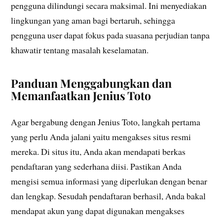
pengguna dilindungi secara maksimal. Ini menyediakan
lingkungan yang aman bagi bertaruh, sehingga
pengguna user dapat fokus pada suasana perjudian tanpa
khawatir tentang masalah keselamatan.
Panduan Menggabungkan dan
Memanfaatkan Jenius Toto
Agar bergabung dengan Jenius Toto, langkah pertama
yang perlu Anda jalani yaitu mengakses situs resmi
mereka. Di situs itu, Anda akan mendapati berkas
pendaftaran yang sederhana diisi. Pastikan Anda
mengisi semua informasi yang diperlukan dengan benar
dan lengkap. Sesudah pendaftaran berhasil, Anda bakal
mendapat akun yang dapat digunakan mengakses