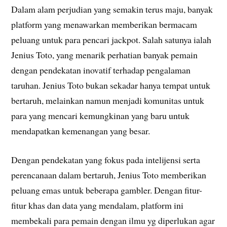
Dalam alam perjudian yang semakin terus maju, banyak
platform yang menawarkan memberikan bermacam
peluang untuk para pencari jackpot. Salah satunya ialah
Jenius Toto, yang menarik perhatian banyak pemain
dengan pendekatan inovatif terhadap pengalaman
taruhan. Jenius Toto bukan sekadar hanya tempat untuk
bertaruh, melainkan namun menjadi komunitas untuk
para yang mencari kemungkinan yang baru untuk
mendapatkan kemenangan yang besar.
Dengan pendekatan yang fokus pada intelijensi serta
perencanaan dalam bertaruh, Jenius Toto memberikan
peluang emas untuk beberapa gambler. Dengan fitur-
fitur khas dan data yang mendalam, platform ini
membekali para pemain dengan ilmu yg diperlukan agar