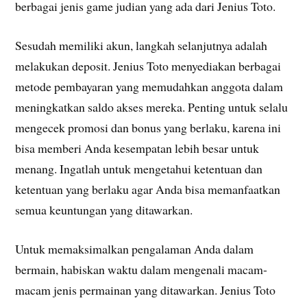
berbagai jenis game judian yang ada dari Jenius Toto.
Sesudah memiliki akun, langkah selanjutnya adalah
melakukan deposit. Jenius Toto menyediakan berbagai
metode pembayaran yang memudahkan anggota dalam
meningkatkan saldo akses mereka. Penting untuk selalu
mengecek promosi dan bonus yang berlaku, karena ini
bisa memberi Anda kesempatan lebih besar untuk
menang. Ingatlah untuk mengetahui ketentuan dan
ketentuan yang berlaku agar Anda bisa memanfaatkan
semua keuntungan yang ditawarkan.
Untuk memaksimalkan pengalaman Anda dalam
bermain, habiskan waktu dalam mengenali macam-
macam jenis permainan yang ditawarkan. Jenius Toto