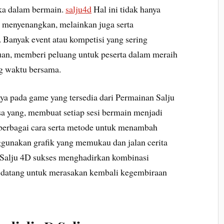
eka dalam bermain.
salju4d
Hal ini tidak hanya
ru menyenangkan, melainkan juga serta
 Banyak event atau kompetisi yang sering
uan, memberi peluang untuk peserta dalam meraih
g waktu bersama.
ya pada game yang tersedia dari Permainan Salju
sa yang, membuat setiap sesi bermain menjadi
 berbagai cara serta metode untuk menambah
unakan grafik yang memukau dan jalan cerita
 Salju 4D sukses menghadirkan kombinasi
s datang untuk merasakan kembali kegembiraan