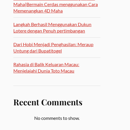
Maha|Bermain Cerdas menggunakan Cara
Memenangkan 4D Maha
Langkah Berhasil Menggunakan Dukun
Lotere dengan Penuh pertimbangan
Dari Hobi Menjadi Penghasilan: Meraup
Untung dari Bupatitogel
Rahasia di Balik Keluaran Macau:
Menjelajahi Dunia Toto Macau
Recent Comments
No comments to show.