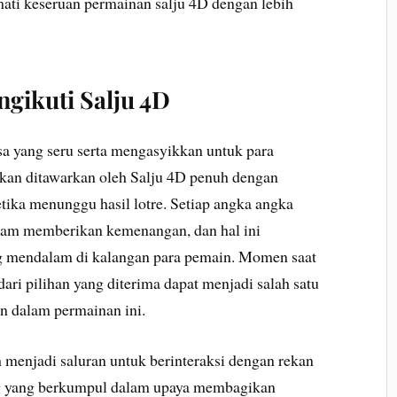
mati keseruan permainan salju 4D dengan lebih
gikuti Salju 4D
a yang seru serta mengasyikkan untuk para
takan ditawarkan oleh Salju 4D penuh dengan
etika menunggu hasil lotre. Setiap angka angka
dalam memberikan kemenangan, dan hal ini
ng mendalam di kalangan para pemain. Momen saat
ari pilihan yang diterima dapat menjadi salah satu
n dalam permainan ini.
 menjadi saluran untuk berinteraksi dengan rekan
ang yang berkumpul dalam upaya membagikan