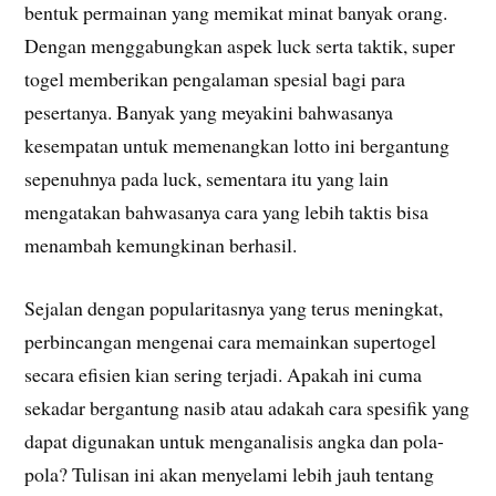
bentuk permainan yang memikat minat banyak orang.
Dengan menggabungkan aspek luck serta taktik, super
togel memberikan pengalaman spesial bagi para
pesertanya. Banyak yang meyakini bahwasanya
kesempatan untuk memenangkan lotto ini bergantung
sepenuhnya pada luck, sementara itu yang lain
mengatakan bahwasanya cara yang lebih taktis bisa
menambah kemungkinan berhasil.
Sejalan dengan popularitasnya yang terus meningkat,
perbincangan mengenai cara memainkan supertogel
secara efisien kian sering terjadi. Apakah ini cuma
sekadar bergantung nasib atau adakah cara spesifik yang
dapat digunakan untuk menganalisis angka dan pola-
pola? Tulisan ini akan menyelami lebih jauh tentang