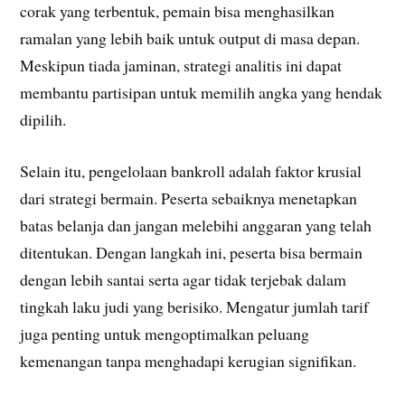
corak yang terbentuk, pemain bisa menghasilkan
ramalan yang lebih baik untuk output di masa depan.
Meskipun tiada jaminan, strategi analitis ini dapat
membantu partisipan untuk memilih angka yang hendak
dipilih.
Selain itu, pengelolaan bankroll adalah faktor krusial
dari strategi bermain. Peserta sebaiknya menetapkan
batas belanja dan jangan melebihi anggaran yang telah
ditentukan. Dengan langkah ini, peserta bisa bermain
dengan lebih santai serta agar tidak terjebak dalam
tingkah laku judi yang berisiko. Mengatur jumlah tarif
juga penting untuk mengoptimalkan peluang
kemenangan tanpa menghadapi kerugian signifikan.