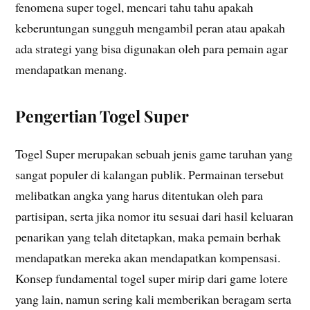
fenomena super togel, mencari tahu tahu apakah
keberuntungan sungguh mengambil peran atau apakah
ada strategi yang bisa digunakan oleh para pemain agar
mendapatkan menang.
Pengertian Togel Super
Togel Super merupakan sebuah jenis game taruhan yang
sangat populer di kalangan publik. Permainan tersebut
melibatkan angka yang harus ditentukan oleh para
partisipan, serta jika nomor itu sesuai dari hasil keluaran
penarikan yang telah ditetapkan, maka pemain berhak
mendapatkan mereka akan mendapatkan kompensasi.
Konsep fundamental togel super mirip dari game lotere
yang lain, namun sering kali memberikan beragam serta