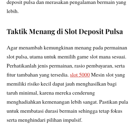
deposit pulsa dan merasakan pengalaman bermain yang
lebih.
Taktik Menang di Slot Deposit Pulsa
Agar menambah kemungkinan menang pada permainan
slot pulsa, utama untuk memilih game slot mana sesuai.
Perhatikanlah jenis permainan, rasio pembayaran, serta
fitur tambahan yang tersedia.
slot 5000
Mesin slot yang
memiliki risiko kecil dapat jauh menghasilkan bagi
taruh minimal, karena mereka cenderung
menghadiahkan kemenangan lebih sangat. Pastikan pula
untuk membatasi durasi bermain sehingga tetap fokus
serta menghindari pilihan impulsif.