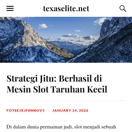
texaselite.net
Strategi Jitu: Berhasil di
Mesin Slot Taruhan Kecil
FOT8EJXJF0M8OV5
JANUARY 14, 2026
Di dalam dunia permainan judi, slot menjadi sebuah