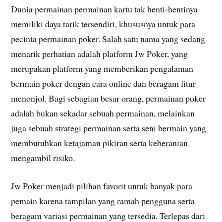
Dunia permainan permainan kartu tak henti-hentinya
memiliki daya tarik tersendiri, khususnya untuk para
pecinta permainan poker. Salah satu nama yang sedang
menarik perhatian adalah platform Jw Poker, yang
merupakan platform yang memberikan pengalaman
bermain poker dengan cara online dan beragam fitur
menonjol. Bagi sebagian besar orang, permainan poker
adalah bukan sekadar sebuah permainan, melainkan
juga sebuah strategi permainan serta seni bermain yang
membutuhkan ketajaman pikiran serta keberanian
mengambil risiko.
Jw Poker menjadi pilihan favorit untuk banyak para
pemain karena tampilan yang ramah pengguna serta
beragam variasi permainan yang tersedia. Terlepas dari