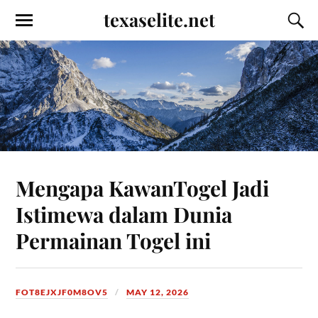
texaselite.net
Mengapa KawanTogel Jadi
Istimewa dalam Dunia
Permainan Togel ini
FOT8EJXJF0M8OV5
MAY 12, 2026