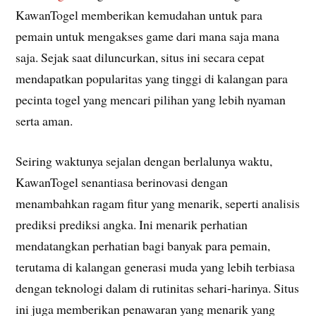
KawanTogel memberikan kemudahan untuk para
pemain untuk mengakses game dari mana saja mana
saja. Sejak saat diluncurkan, situs ini secara cepat
mendapatkan popularitas yang tinggi di kalangan para
pecinta togel yang mencari pilihan yang lebih nyaman
serta aman.
Seiring waktunya sejalan dengan berlalunya waktu,
KawanTogel senantiasa berinovasi dengan
menambahkan ragam fitur yang menarik, seperti analisis
prediksi prediksi angka. Ini menarik perhatian
mendatangkan perhatian bagi banyak para pemain,
terutama di kalangan generasi muda yang lebih terbiasa
dengan teknologi dalam di rutinitas sehari-harinya. Situs
ini juga memberikan penawaran yang menarik yang