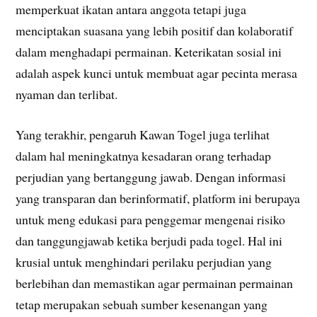
memperkuat ikatan antara anggota tetapi juga
menciptakan suasana yang lebih positif dan kolaboratif
dalam menghadapi permainan. Keterikatan sosial ini
adalah aspek kunci untuk membuat agar pecinta merasa
nyaman dan terlibat.
Yang terakhir, pengaruh Kawan Togel juga terlihat
dalam hal meningkatnya kesadaran orang terhadap
perjudian yang bertanggung jawab. Dengan informasi
yang transparan dan berinformatif, platform ini berupaya
untuk meng edukasi para penggemar mengenai risiko
dan tanggungjawab ketika berjudi pada togel. Hal ini
krusial untuk menghindari perilaku perjudian yang
berlebihan dan memastikan agar permainan permainan
tetap merupakan sebuah sumber kesenangan yang