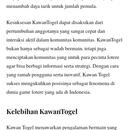
menambah daya tarik untuk jumlah pemula.
Kesuksesan KawanTogel dapat disaksikan dari
pertumbuhan anggotanya yang sangat cepat dan
interaksi aktif dalam komunitas komunitas. KawanTogel
bukan hanya sebagai wadah bermain, tetapi juga
menciptakan komunitas yang untuk para pecinta lotere
agar bisa berbagi informasi serta strategi. Dengan cara
yang ramah pengguna serta inovatif, Kawan Togel
sukses mengukuhkan posisinya sebagai fenomena di
dunia game lotere yang ada di Indonesia.
Kelebihan KawanTogel
Kawan Togel menawarkan pengalaman bermain yang