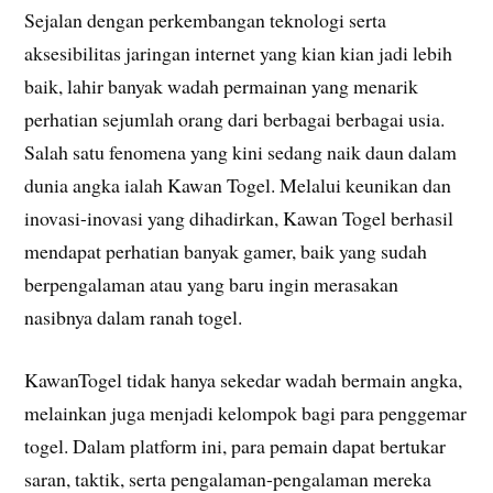
Sejalan dengan perkembangan teknologi serta
aksesibilitas jaringan internet yang kian kian jadi lebih
baik, lahir banyak wadah permainan yang menarik
perhatian sejumlah orang dari berbagai berbagai usia.
Salah satu fenomena yang kini sedang naik daun dalam
dunia angka ialah Kawan Togel. Melalui keunikan dan
inovasi-inovasi yang dihadirkan, Kawan Togel berhasil
mendapat perhatian banyak gamer, baik yang sudah
berpengalaman atau yang baru ingin merasakan
nasibnya dalam ranah togel.
KawanTogel tidak hanya sekedar wadah bermain angka,
melainkan juga menjadi kelompok bagi para penggemar
togel. Dalam platform ini, para pemain dapat bertukar
saran, taktik, serta pengalaman-pengalaman mereka