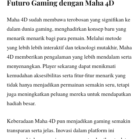
Futuro Gaming dengan Maha 4D
Maha 4D sudah membawa terobosan yang signifikan ke
dalam dunia gaming, menghadirkan konsep baru yang
menarik menarik bagi para pemain. Melalui metode
yang lebih lebih interaktif dan teknologi mutakhir, Maha
4D memberikan pengalaman yang lebih mendalam serta
menyenangkan. Player sekarang dapat menikmati
kemudahan aksesibilitas serta fitur-fitur menarik yang
tidak hanya menjadikan permainan semakin seru, tetapi
juga meningkatkan peluang mereka untuk mendapatkan
hadiah besar.
Keberadaan Maha 4D pun menjadikan gaming semakin
transparan serta jelas. Inovasi dalam platform ini