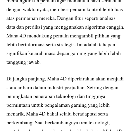
memungkinkan pemain agar memantau hasil serta data
dengan waktu nyata, memberi pemain kontrol lebih luas
atas permainan mereka. Dengan fitur seperti analisis
data dan prediksi yang menggunakan algoritma canggih,
Maha 4D mendukung pemain mengambil pilihan yang
lebih berinformasi serta strategis. Ini adalah tahapan
signifikan ke arah masa depan gaming yang lebih lebih
tanggung jawab.
Di jangka panjang, Maha 4D diperkirakan akan menjadi
standar baru dalam industri perjudian. Seiring dengan
peningkatan penerapan teknologi dan tingginya
permintaan untuk pengalaman gaming yang lebih
menarik, Maha 4D bakal selalu beradaptasi serta
berkembang. Saat berkembangnya tren teknologi,