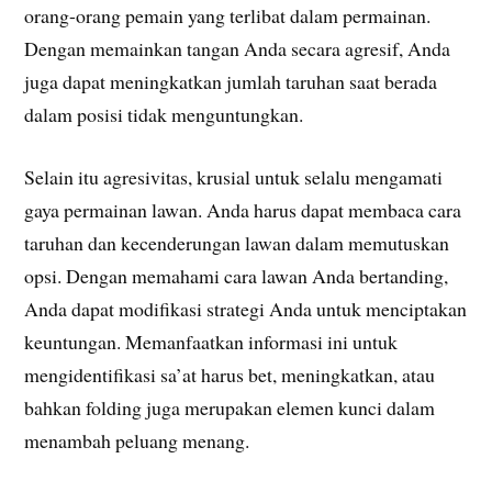
orang-orang pemain yang terlibat dalam permainan.
Dengan memainkan tangan Anda secara agresif, Anda
juga dapat meningkatkan jumlah taruhan saat berada
dalam posisi tidak menguntungkan.
Selain itu agresivitas, krusial untuk selalu mengamati
gaya permainan lawan. Anda harus dapat membaca cara
taruhan dan kecenderungan lawan dalam memutuskan
opsi. Dengan memahami cara lawan Anda bertanding,
Anda dapat modifikasi strategi Anda untuk menciptakan
keuntungan. Memanfaatkan informasi ini untuk
mengidentifikasi sa’at harus bet, meningkatkan, atau
bahkan folding juga merupakan elemen kunci dalam
menambah peluang menang.