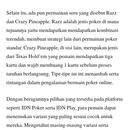
Selain itu, ada pun permainan seru yang disebut Razz
dan Crazy Pineapple. Razz adalah jenis poker di mana
tujuannya yaitu mendapatkan mendapatkan kombinasi
terendah, membuat strategi lain dari permainan poker
standar. Crazy Pineapple, di sisi lain, merupakan jenis
dari Texas Hold’em yang pemain mendapatkan tiga
kartu dan wajib membuang 1 kartu sebelum proses
taruhan berlangsung. Tipe-tipe ini ini menambah serta
rintangan dalam pengalaman bermain poker online.
Dengan beragamnya pilihan yang tersedia pada platform
seperti IDN Poker serta IDN Play, para pemain dapat
menemukan variasi yang paling sesuai cocok untuk
mereka. Mengetahui masing-masing variasi serta