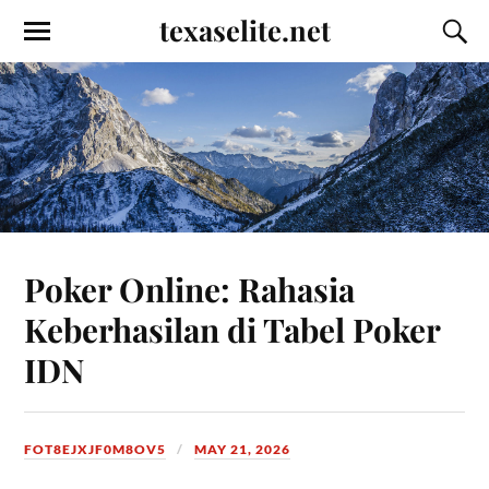
texaselite.net
Poker Online: Rahasia
Keberhasilan di Tabel Poker
IDN
FOT8EJXJF0M8OV5
MAY 21, 2026