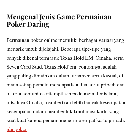
Mengenal Jenis Game Permainan
Poker Daring
Permainan poker online memiliki berbagai variasi yang
menarik untuk dijelajahi. Beberapa tipe-tipe yang
banyak dikenal termasuk Texas Hold EM, Omaha, serta
Seven Card Stud. Texas Hold’em, contohnya, adalah
yang paling dimainkan dalam turnamen serta kasual, di
mana setiap pemain mendapatkan dua kartu pribadi dan
5 kartu komunitas ditampilkan pada meja. Jenis lain,
misalnya Omaha, memberikan lebih banyak kesempatan
kesempatan dalam membentuk kombinasi kartu yang
kuat kuat karena pemain menerima empat kartu pribadi.
idn poker