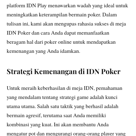
platform IDN Play menawarkan wadah yang ideal untuk
meningkatkan keterampilan bermain poker. Dalam
tulisan ini, kami akan mengupas rahasia sukses di meja
IDN Poker dan cara Anda dapat memanfaatkan
beragam hal dari poker online untuk mendapatkan
kemenangan yang Anda idamkan.
Strategi Kemenangan di IDN Poker
Untuk meraih keberhasilan di meja IDN, pemahaman
yang mendalam tentang strategi game adalah kunci
utama utama. Salah satu taktik yang berhasil adalah
bermain agresif, terutama saat Anda memiliki
kombinasi yang kuat. Ini akan membantu Anda
mengatur pot dan mengurangi orang-orang player yang