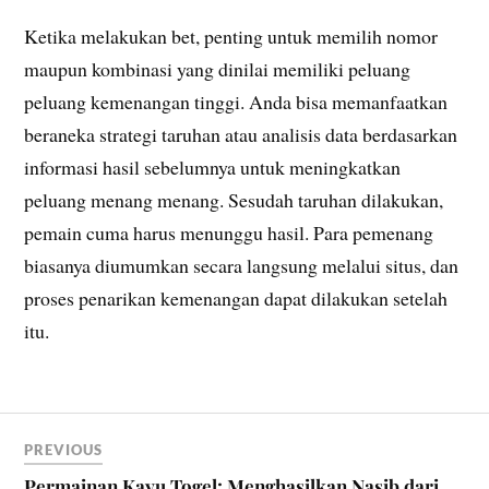
Ketika melakukan bet, penting untuk memilih nomor
maupun kombinasi yang dinilai memiliki peluang
peluang kemenangan tinggi. Anda bisa memanfaatkan
beraneka strategi taruhan atau analisis data berdasarkan
informasi hasil sebelumnya untuk meningkatkan
peluang menang menang. Sesudah taruhan dilakukan,
pemain cuma harus menunggu hasil. Para pemenang
biasanya diumumkan secara langsung melalui situs, dan
proses penarikan kemenangan dapat dilakukan setelah
itu.
PREVIOUS
Permainan Kayu Togel: Menghasilkan Nasib dari