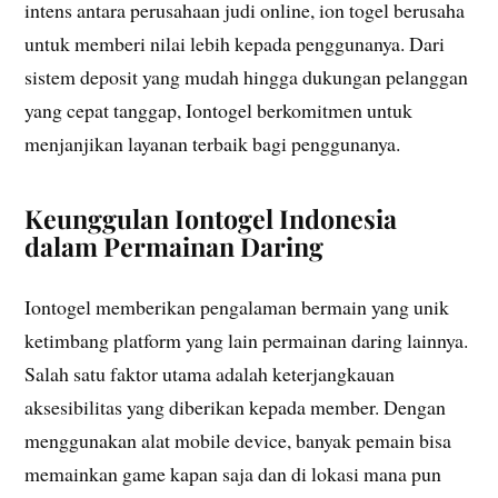
intens antara perusahaan judi online, ion togel berusaha
untuk memberi nilai lebih kepada penggunanya. Dari
sistem deposit yang mudah hingga dukungan pelanggan
yang cepat tanggap, Iontogel berkomitmen untuk
menjanjikan layanan terbaik bagi penggunanya.
Keunggulan Iontogel Indonesia
dalam Permainan Daring
Iontogel memberikan pengalaman bermain yang unik
ketimbang platform yang lain permainan daring lainnya.
Salah satu faktor utama adalah keterjangkauan
aksesibilitas yang diberikan kepada member. Dengan
menggunakan alat mobile device, banyak pemain bisa
memainkan game kapan saja dan di lokasi mana pun