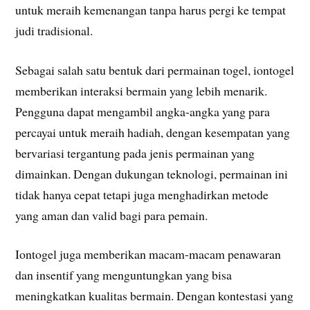
untuk meraih kemenangan tanpa harus pergi ke tempat
judi tradisional.
Sebagai salah satu bentuk dari permainan togel, iontogel
memberikan interaksi bermain yang lebih menarik.
Pengguna dapat mengambil angka-angka yang para
percayai untuk meraih hadiah, dengan kesempatan yang
bervariasi tergantung pada jenis permainan yang
dimainkan. Dengan dukungan teknologi, permainan ini
tidak hanya cepat tetapi juga menghadirkan metode
yang aman dan valid bagi para pemain.
Iontogel juga memberikan macam-macam penawaran
dan insentif yang menguntungkan yang bisa
meningkatkan kualitas bermain. Dengan kontestasi yang