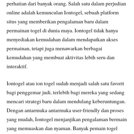
perhatian dari banyak orang. Salah satu dalam perjudian
online adalah kemunculan Iontogel, sebuah platform
situs yang memberikan pengalaman baru dalam
permainan togel di dunia maya. Iontogel tidak hanya
menyediakan kemudahan dalam mendapatkan akses
permainan, tetapi juga menawarkan berbagai
kemudahan yang membuat aktivitas lebih seru dan
interaktif.
Iontogel atau ion togel sudah menjadi salah satu favorit
bagi penggemar judi, terlebih bagi mereka yang sedang
mencari strategi baru dalam mendulang keberuntungan.
Dengan antarmuka antarmuka user-friendly dan proses
yang mudah, Iontogel menjanjikan pengalaman bermain
yang memuaskan dan nyaman. Banyak pemain togel