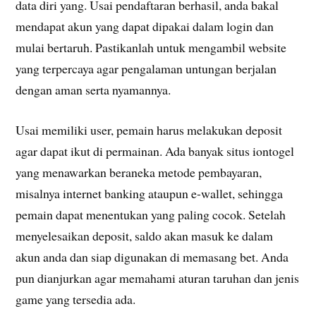
data diri yang. Usai pendaftaran berhasil, anda bakal
mendapat akun yang dapat dipakai dalam login dan
mulai bertaruh. Pastikanlah untuk mengambil website
yang terpercaya agar pengalaman untungan berjalan
dengan aman serta nyamannya.
Usai memiliki user, pemain harus melakukan deposit
agar dapat ikut di permainan. Ada banyak situs iontogel
yang menawarkan beraneka metode pembayaran,
misalnya internet banking ataupun e-wallet, sehingga
pemain dapat menentukan yang paling cocok. Setelah
menyelesaikan deposit, saldo akan masuk ke dalam
akun anda dan siap digunakan di memasang bet. Anda
pun dianjurkan agar memahami aturan taruhan dan jenis
game yang tersedia ada.