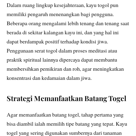
Dalam ruang lingkup kesejahteraan, kayu togol pun
memiliki pengaruh menenangkan bagi pengguna.
Beberapa orang mengalami lebih tenang dan tenang saat
berada di sekitar kalangan kayu ini, dan yang hal ini
dapat berdampak positif terhadap kondisi jiwa.
Penggunaan serat togol dalam proses meditasi atau
praktik spiritual lainnya dipercaya dapat membantu
membersihkan pemikiran dan roh, agar meningkatkan
konsentrasi dan kedamaian dalam jiwa.
Strategi Memanfaatkan Batang Togel
Agar memanfaatkan batang togel, tahap pertama yang
bisa diambil ialah memilih tipe batang yang tepat. Kayu
togel yang sering digunakan sumbernya dari tanaman