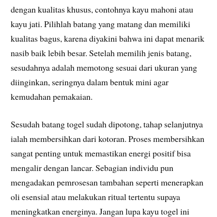
dengan kualitas khusus, contohnya kayu mahoni atau
kayu jati. Pilihlah batang yang matang dan memiliki
kualitas bagus, karena diyakini bahwa ini dapat menarik
nasib baik lebih besar. Setelah memilih jenis batang,
sesudahnya adalah memotong sesuai dari ukuran yang
diinginkan, seringnya dalam bentuk mini agar
kemudahan pemakaian.
Sesudah batang togel sudah dipotong, tahap selanjutnya
ialah membersihkan dari kotoran. Proses membersihkan
sangat penting untuk memastikan energi positif bisa
mengalir dengan lancar. Sebagian individu pun
mengadakan pemrosesan tambahan seperti menerapkan
oli esensial atau melakukan ritual tertentu supaya
meningkatkan energinya. Jangan lupa kayu togel ini